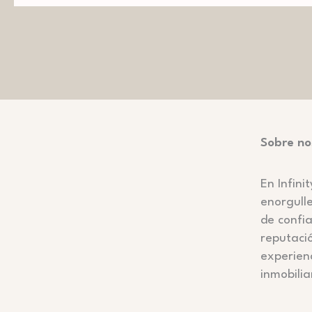
Sobre no
En
Infin
enorgulle
de confi
reputaci
experienc
inmobilia