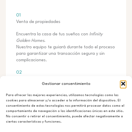
01
Venta de propiedades
Encuentra la casa de tus sueños con
Infinity
Golden Homes
.
Nuestro equipo te guiará durante todo el proceso
para garantizar una transacción segura y sin
complicaciones.
02
Alquiler Vacacional
Gestionar consentimiento
Descubre la propiedad en alquiler perfecta para
Para ofrecer las mejores experiencias, utilizamos tecnologías como las
ti.
cookies para almacenar y/o acceder a la información del dispositivo. El
Ofrecemos una amplia variedad de opciones
consentimiento de estas tecnologías nos permitirá procesar datos como el
adaptadas a tus necesidades, estilo de vida y
comportamiento de navegación o las identificaciones únicas en este sitio.
No consentir o retirar el consentimiento, puede afectar negativamente a
preferencias.
ciertas características y funciones.
03