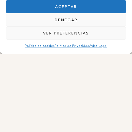
Gestión de propiedades
ACEPTAR
Confía en
Infinity Golden Homes
para la gestión
DENEGAR
diaria de tu inmueble.
Maximizamos su valor y nos encargamos de todo
VER PREFERENCIAS
para que tú no tengas que preocuparte.
Política de cookies
Política de Privacidad
Aviso Legal
Propiedades destacadas
Descubre nuestra selección de propiedades exclusivas con
características excepcionales, diseñadas para superar tus
expectativas inmobiliarias.
Inicio
1 resultado